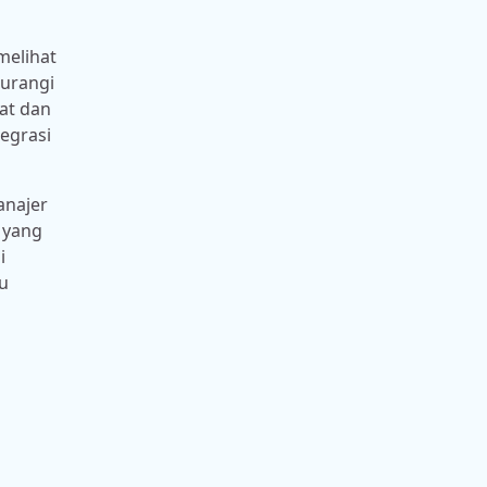
melihat
gurangi
pat dan
egrasi
anajer
 yang
i
u