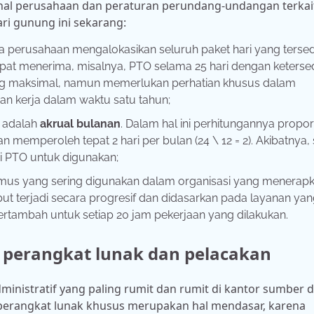
rnal perusahaan dan peraturan perundang-undangan terkai
ri gunung ini sekarang:
a perusahaan mengalokasikan seluruh paket hari yang tersed
pat menerima, misalnya, PTO selama 25 hari dengan keterse
yang maksimal, namun memerlukan perhatian khusus dalam
an kerja dalam waktu satu tahun;
 adalah
akrual bulanan
. Dalam hal ini perhitungannya propor
 memperoleh tepat 2 hari per bulan (24 \ 12 = 2). Akibatnya, 
i PTO untuk digunakan;
mus yang sering digunakan dalam organisasi yang menerap
ebut terjadi secara progresif dan didasarkan pada layanan ya
ertambah untuk setiap 20 jam pekerjaan yang dilakukan.
 perangkat lunak dan pelacakan
ministratif yang paling rumit dan rumit di kantor sumber 
perangkat lunak khusus merupakan hal mendasar, karena