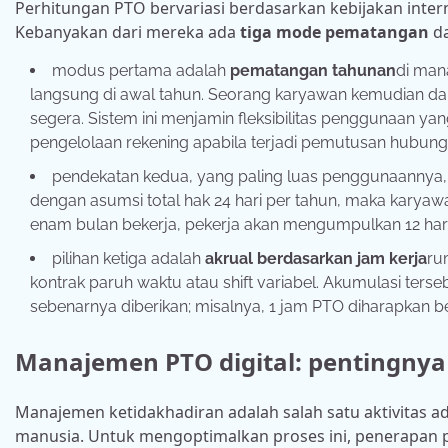
Perhitungan PTO bervariasi berdasarkan kebijakan inte
Kebanyakan dari mereka ada
tiga mode pematangan
da
modus pertama adalah
pematangan tahunan
di man
langsung di awal tahun. Seorang karyawan kemudian da
segera. Sistem ini menjamin fleksibilitas penggunaan 
pengelolaan rekening apabila terjadi pemutusan hubung
pendekatan kedua, yang paling luas penggunaannya,
dengan asumsi total hak 24 hari per tahun, maka karyawan
enam bulan bekerja, pekerja akan mengumpulkan 12 har
pilihan ketiga adalah
akrual berdasarkan jam kerja
ru
kontrak paruh waktu atau shift variabel. Akumulasi ters
sebenarnya diberikan; misalnya, 1 jam PTO diharapkan b
Manajemen PTO digital: pentingnya
Manajemen ketidakhadiran adalah salah satu aktivitas ad
manusia. Untuk mengoptimalkan proses ini, penerapan 