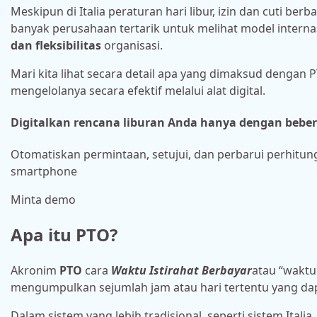
Meskipun di Italia peraturan hari libur, izin dan cuti b
banyak perusahaan tertarik untuk melihat model inter
dan fleksibilitas
organisasi.
Mari kita lihat secara detail apa yang dimaksud dengan P
mengelolanya secara efektif melalui alat digital.
Digitalkan rencana liburan Anda hanya dengan beber
Otomatiskan permintaan, setujui, dan perbarui perhitun
smartphone
Minta demo
Apa itu PTO?
Akronim
PTO
cara
Waktu Istirahat Berbayar
atau “waktu
mengumpulkan sejumlah jam atau hari tertentu yang dapa
Dalam sistem yang lebih tradisional, seperti sistem Italia,