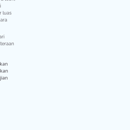
i
r luas
gara
ri
hteraan
rkan
pkan
jian