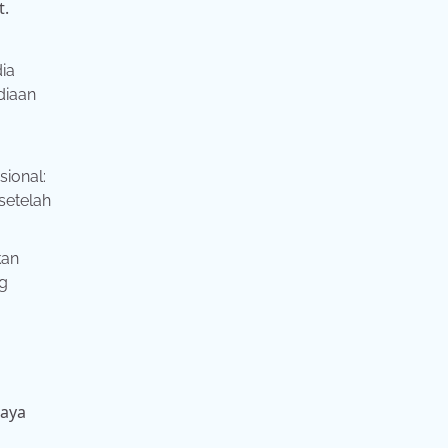
t.
ia
diaan
sional:
setelah
kan
ng
daya