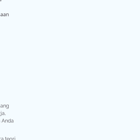
laan
jang
ja,
n Anda
a teori,