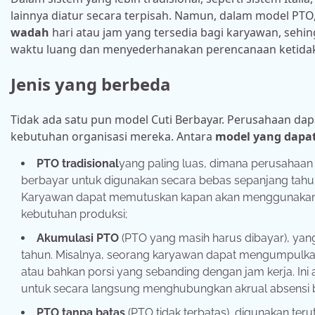
lainnya diatur secara terpisah. Namun, dalam model PTO,
wadah
hari atau jam yang tersedia bagi karyawan, seh
waktu luang dan menyederhanakan
perencanaan ketida
Jenis yang berbeda
Tidak ada satu pun model Cuti Berbayar. Perusahaan d
kebutuhan organisasi mereka. Antara
model yang dapa
PTO tradisional
yang paling luas, dimana perusahaan
berbayar untuk digunakan secara bebas sepanjang tahun 
Karyawan dapat memutuskan kapan akan menggunakan 
kebutuhan produksi;
Akumulasi PTO
(PTO yang masih harus dibayar), yan
tahun. Misalnya, seorang karyawan dapat mengumpulkan 
atau bahkan porsi yang sebanding dengan jam kerja. I
untuk secara langsung menghubungkan akrual absensi b
PTO tanpa batas
(PTO tidak terbatas), digunakan terut