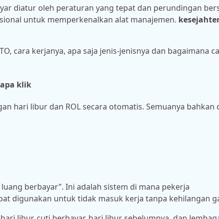
erbayar diatur oleh peraturan yang tepat dan perundingan be
nasional untuk memperkenalkan alat manajemen.
kesejahte
TO, cara kerjanya, apa saja jenis-jenisnya dan bagaimana c
apa klik
gan hari libur dan ROL secara otomatis. Semuanya bahkan 
 luang berbayar”. Ini adalah sistem di mana pekerja
t digunakan untuk tidak masuk kerja tanpa kehilangan ga
 hari libur, cuti berbayar, hari libur sebelumnya, dan lembag