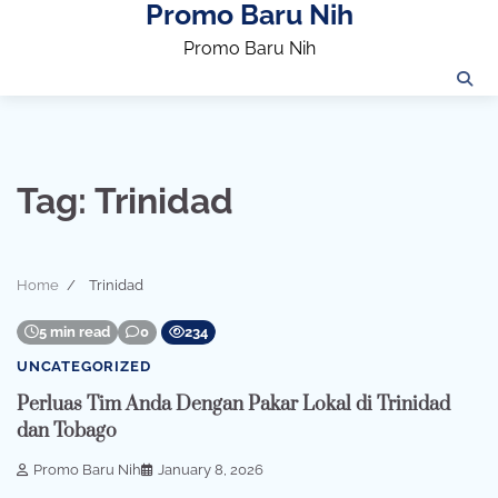
Promo Baru Nih
Skip
to
Promo Baru Nih
content
Tag:
Trinidad
Home
Trinidad
5 min read
0
234
UNCATEGORIZED
Perluas Tim Anda Dengan Pakar Lokal di Trinidad
dan Tobago
Promo Baru Nih
January 8, 2026