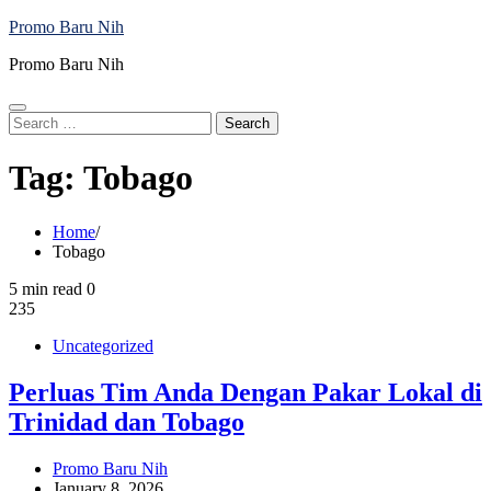
Skip
Promo Baru Nih
to
Promo Baru Nih
content
Search
for:
Tag:
Tobago
Home
Tobago
5 min read
0
235
Uncategorized
Perluas Tim Anda Dengan Pakar Lokal di
Trinidad dan Tobago
Promo Baru Nih
January 8, 2026