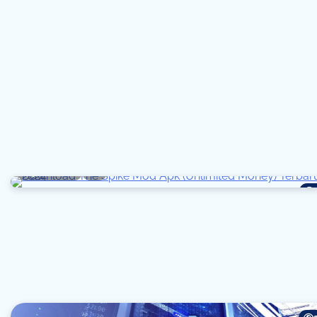
7 min read
0