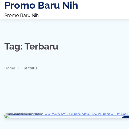
Promo Baru Nih
Skip
to
Promo Baru Nih
content
Tag:
Terbaru
Home
Terbaru
7 min read
0