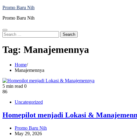
Skip
Promo Baru Nih
to
Promo Baru Nih
content
Search
for:
Tag:
Manajemennya
Home
Manajemennya
5 min read
0
86
Uncategorized
Homepilot menjadi Lokasi & Manajemen
Promo Baru Nih
May 29, 2026