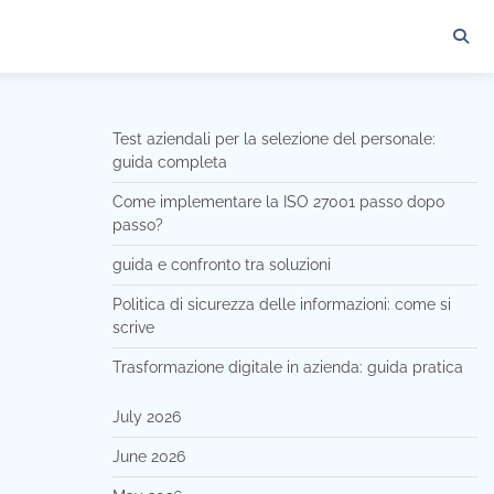
Test aziendali per la selezione del personale:
guida completa
Come implementare la ISO 27001 passo dopo
passo?
guida e confronto tra soluzioni
Politica di sicurezza delle informazioni: come si
scrive
Trasformazione digitale in azienda: guida pratica
July 2026
June 2026