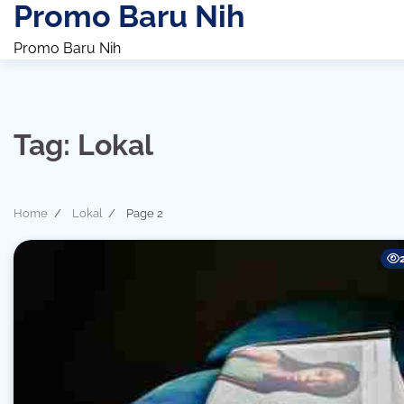
Promo Baru Nih
Skip
to
Promo Baru Nih
content
Tag:
Lokal
Home
Lokal
Page 2