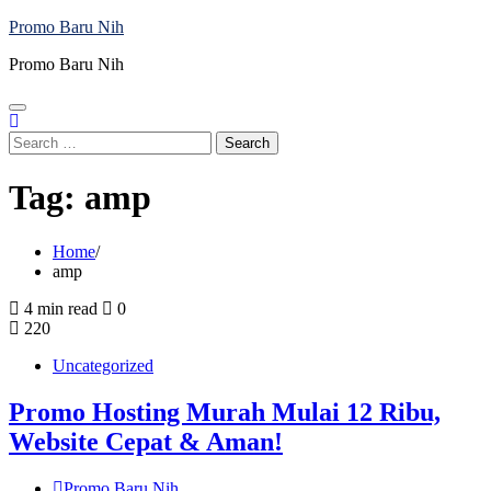
Skip
Promo Baru Nih
to
Promo Baru Nih
content
Search
for:
Tag:
amp
Home
amp
4 min read
0
220
Uncategorized
Promo Hosting Murah Mulai 12 Ribu,
Website Cepat & Aman!
Promo Baru Nih